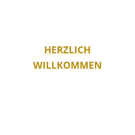
 wegtragen und probiert einfach etwas Neues aus. Dafür ist das B
isch etwas Neues wagen – für Verbesserungen und Fortschritte im 
allen ist, sagte einmal: „
Finde Deinen Ton
.“ Ich glaube, darum geht
h gute Dienste leisten. In diesem Sinne wünsche ich maximales Ver
HERZLICH
WILLKOMMEN
n