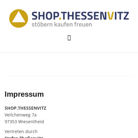
Skip
to
content
Impressum
SHOP.THESSENVITZ
Veilchenweg 7a
97353 Wiesentheid
Vertreten durch